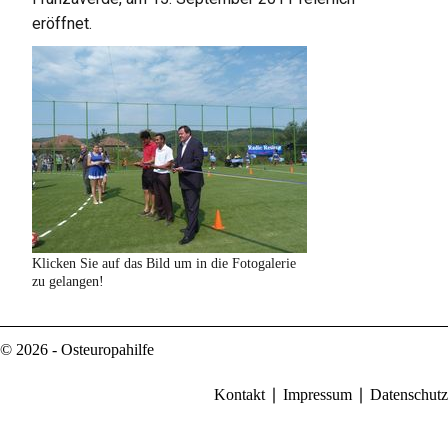
eröffnet.
Klicken Sie auf das Bild um in die Fotogalerie
zu gelangen!
© 2026 - Osteuropahilfe
Kontakt
Impressum
Datenschutz