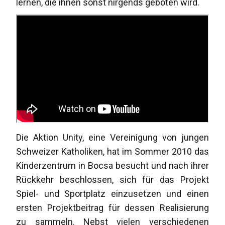
lernen, die ihnen sonst nirgends geboten wird.
Die Aktion Unity, eine Vereinigung von jungen
Schweizer Katholiken, hat im Sommer 2010 das
Kinderzentrum in Bocsa besucht und nach ihrer
Rückkehr beschlossen, sich für das Projekt
Spiel- und Sportplatz einzusetzen und einen
ersten Projektbeitrag für dessen Realisierung
zu sammeln. Nebst vielen verschiedenen