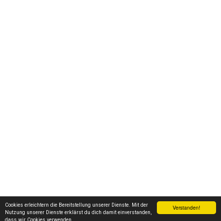
Cookies erleichtern die Bereitstellung unserer Dienste. Mit der
Verstanden!
Nutzung unserer Dienste erklärst du dich damit einverstanden,
dass wir Cookies verwenden.