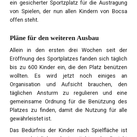
ein gesicherter Sportzplatz für die Austragung
von Spielen, der nun allen Kindern von Bocsa
offen steht.
Pläne für den weiteren Ausbau
Allein in den ersten drei Wochen seit der
Eröffnung des Sportplatzes fanden sich täglich
bis zu 600 Kinder ein, die den Platz benützen
wollten. Es wird jetzt noch einiges an
Organisation und Aufsicht brauchen, den
täglichen Ansturm zu regulieren und eine
gemeinsame Ordnung für die Benützung des
Platzes zu finden, damit die Nutzung für alle
gewährleistet ist.
Das Bedürfnis der Kinder nach Spielfläche ist