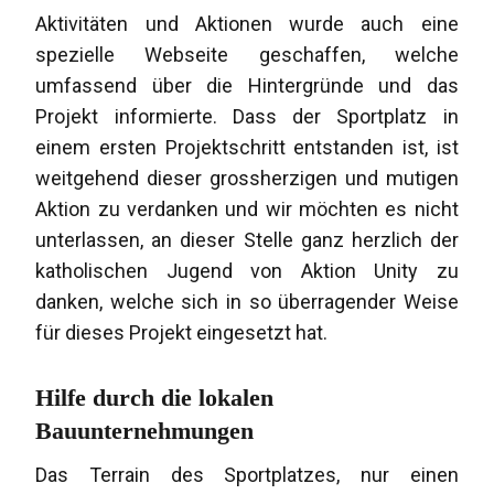
Aktivitäten und Aktionen wurde auch eine
spezielle Webseite geschaffen, welche
umfassend über die Hintergründe und das
Projekt informierte. Dass der Sportplatz in
einem ersten Projektschritt entstanden ist, ist
weitgehend dieser grossherzigen und mutigen
Aktion zu verdanken und wir möchten es nicht
unterlassen, an dieser Stelle ganz herzlich der
katholischen Jugend von Aktion Unity zu
danken, welche sich in so überragender Weise
für dieses Projekt eingesetzt hat.
Hilfe durch die lokalen
Bauunternehmungen
Das Terrain des Sportplatzes, nur einen