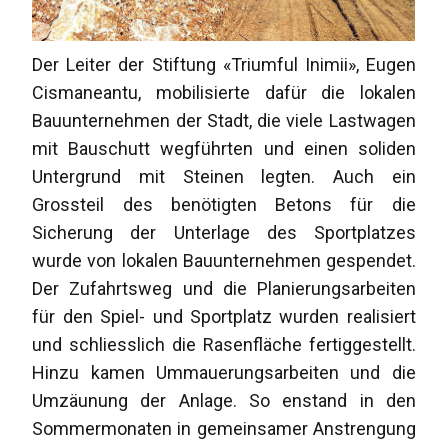
Der Leiter der Stiftung «Triumful Inimii», Eugen
Cismaneantu, mobilisierte dafür die lokalen
Bauunternehmen der Stadt, die viele Lastwagen
mit Bauschutt wegführten und einen soliden
Untergrund mit Steinen legten. Auch ein
Grossteil des benötigten Betons für die
Sicherung der Unterlage des Sportplatzes
wurde von lokalen Bauunternehmen gespendet.
Der Zufahrtsweg und die Planierungsarbeiten
für den Spiel- und Sportplatz wurden realisiert
und schliesslich die Rasenfläche fertiggestellt.
Hinzu kamen Ummauerungsarbeiten und die
Umzäunung der Anlage. So enstand in den
Sommermonaten in gemeinsamer Anstrengung