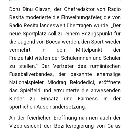
Doru Dinu Glavan, der Chefredaktor von Radio
Resita moderierte die Einweihungsfeier, die von
Radio Resita landesweit übertragen wurde. „Der
neue Sportplatz soll zu einem Bezugspunkt für
die Jugend von Bocsa werden, den Sport wieder
vermehrt in den Mittelpunkt der
Freizeitaktivitäten der Schülerinnen und Schüler
zu stellen.“ Der Vertreter des rumänischen
Fussballverbandes, der bekannte ehemalige
Nationalspieler Miodrag Belodedici, eröffnete
das Spielfeld und ermunterte die anwesenden
Kinder zu Einsatz und Fairness in der
sportlichen Auseinandersetzung.
An der feierlichen Eröffnung nahmen auch der
Vizepräsident der Bezirksregierung von Caras