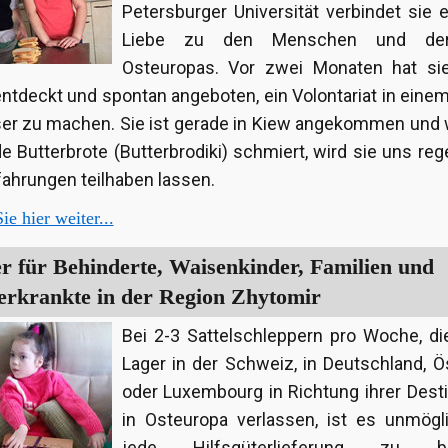
Petersburger Universität verbindet sie e
Liebe zu den Menschen und der
Osteuropas. Vor zwei Monaten hat si
ntdeckt und spontan angeboten, ein Volontariat in eine
er zu machen. Sie ist gerade in Kiew angekommen und 
de Butterbrote (Butterbrodiki) schmiert, wird sie uns re
fahrungen teilhaben lassen.
ie hier weiter...
er für Behinderte, Waisenkinder, Familien und
erkrankte in der Region Zhytomir
Bei 2-3 Sattelschleppern pro Woche, di
Lager in der Schweiz, in Deutschland, Ö
oder Luxembourg in Richtung ihrer Dest
in Osteuropa verlassen, ist es unmögli
jede Hilfsgüterlieferung zu ber