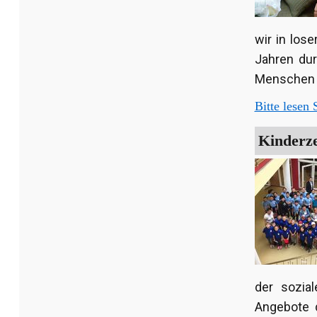
wir in lose
Jahren dur
Menschen u
Bitte lesen S
Kinderze
der sozia
Angebote d