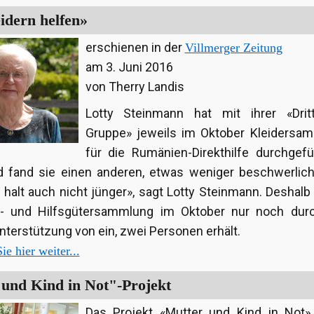
idern helfen»
erschienen in der
Villmerger Zeitung
am 3. Juni 2016
von Therry Landis
Lotty Steinmann hat mit ihrer «Drit
Gruppe» jeweils im Oktober Kleidersa
für die Rumänien-Direkthilfe durchgefü
d fand sie einen anderen, etwas weniger beschwerlic
 halt auch nicht jünger», sagt Lotty Steinmann. Deshalb
er- und Hilfsgütersammlung im Oktober nur noch durc
nterstützung von ein, zwei Personen erhält.
ie hier weiter...
und Kind in Not"-Projekt
Das Projekt «Mutter und Kind in Not» 