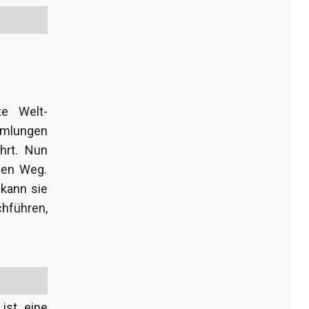
te Welt-
mmlungen
hrt. Nun
hen Weg.
 kann sie
hführen,
ist eine