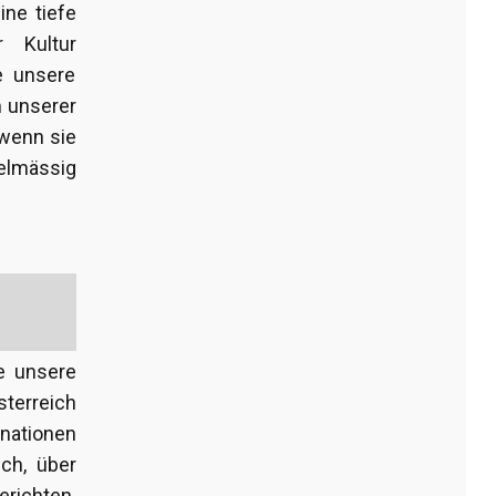
ine tiefe
 Kultur
e unsere
m unserer
wenn sie
gelmässig
e unsere
sterreich
inationen
ch, über
ichten.