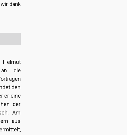
 wir dank
on Helmut
 an die
orträgen
endet den
r er eine
chen der
nsch. Am
dern aus
rmittelt,