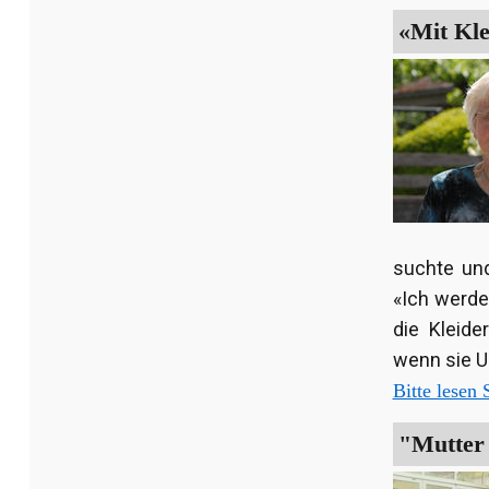
«Mit Kle
suchte un
«Ich werde
die Kleid
wenn sie U
Bitte lesen S
"Mutter 