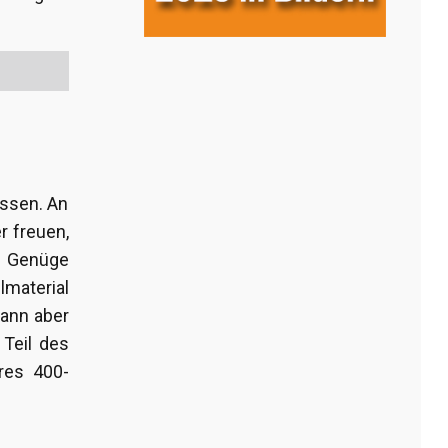
essen. An
r freuen,
u Genüge
lmaterial
kann aber
 Teil des
hres 400-