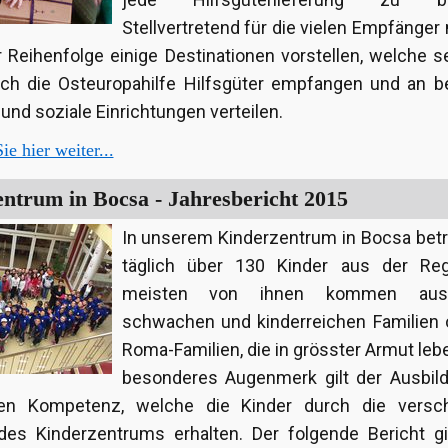
Stellvertretend für die vielen Empfänge
r Reihenfolge einige Destinationen vorstellen, welche se
ch die Osteuropahilfe Hilfsgüter empfangen und an be
nd soziale Einrichtungen verteilen.
ie hier weiter...
ntrum in Bocsa - Jahresbericht 2015
In unserem Kinderzentrum in Bocsa betr
täglich über 130 Kinder aus der Reg
meisten von ihnen kommen aus
schwachen und kinderreichen Familien 
Roma-Familien, die in grösster Armut leb
besonderes Augenmerk gilt der Ausbil
len Kompetenz, welche die Kinder durch die versc
es Kinderzentrums erhalten. Der folgende Bericht gi