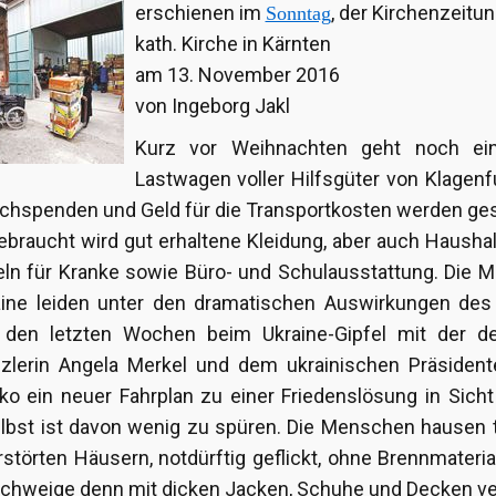
erschienen im
, der Kirchenzeitun
Sonntag
kath. Kirche in Kärnten
am 13. November 2016
von Ingeborg Jakl
Kurz vor Weihnachten geht noch ei
Lastwagen voller Hilfsgüter von Klagenfu
achspenden und Geld für die Transportkosten werden g
ebraucht wird gut erhaltene Kleidung, aber auch Hausha
eln für Kranke sowie Büro- und Schulausstattung. Die
aine leiden unter den dramatischen Auswirkungen des 
 den letzten Wochen beim Ukraine-Gipfel mit der d
zlerin Angela Merkel und dem ukrainischen Präsident
o ein neuer Fahrplan zu einer Friedenslösung in Sicht
lbst ist davon wenig zu spüren. Die Menschen hausen 
rstörten Häusern, notdürftig geflickt, ohne Brennmateria
schweige denn mit dicken Jacken, Schuhe und Decken ver