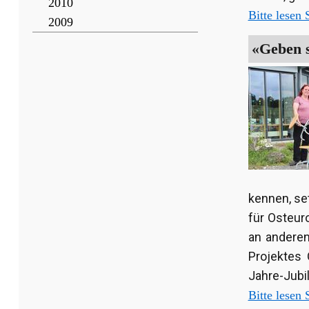
2010
Bitte lesen S
2009
«Geben s
kennen, se
für Osteur
an anderen
Projektes 
Jahre-Jubi
Bitte lesen S