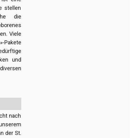
e stellen
che die
eborenes
en. Viele
t»-Pakete
edürftige
iken und
iversen
cht nach
 unserem
n der St.