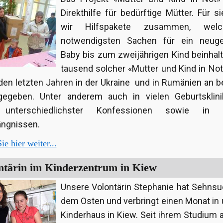
Direkt­hilfe für bedürftige Mütter. Für si
wir Hilfspakete zusammen, wel
notwendigsten Sachen für ein neug
Baby bis zum zweijährigen Kind beinhalt
tausend solcher «Mutter und Kind in No
den letzten Jahren in der Ukraine und in Rumänien an b
gegeben. Unter anderem auch in vielen Geburtsklin
n unterschiedlichster Konfessionen sowie in d
ngnissen.
ie hier weiter...
ntärin im Kinderzentrum in Kiew
Unsere Volontärin Stephanie hat Sehnsu
dem Osten und verbringt einen Monat in
Kinderhaus in Kiew. Seit ihrem Studium a