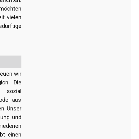
r möchten
it vielen
dürftige
euen wir
ion. Die
 sozial
oder aus
en. Unser
dung und
hiedenen
bt einen