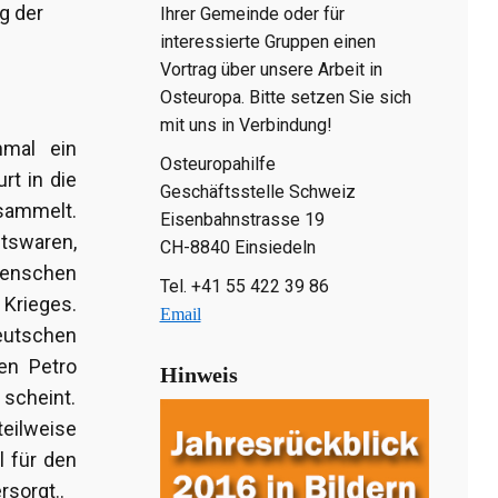
g der
Ihrer Gemeinde oder für
interessierte Gruppen einen
Vortrag über unsere Arbeit in
Osteuropa. Bitte setzen Sie sich
mit uns in Verbindung!
nmal ein
Osteuropahilfe
rt in die
Geschäftsstelle Schweiz
esammelt.
Eisenbahnstrasse 19
ltswaren,
CH-8840 Einsiedeln
 Menschen
Tel. +41 55 422 39 86
Krieges.
Email
eutschen
en Petro
Hinweis
 scheint.
teilweise
l für den
sorgt..