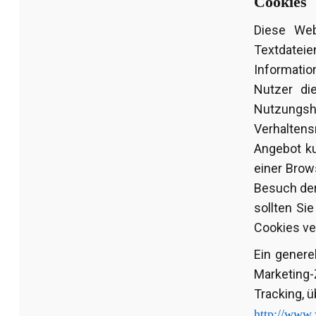
Cookies
Diese Web
Textdateie
Informati
Nutzer di
Nutzungshä
Verhalten
Angebot ku
einer Brow
Besuch der
sollten Si
Cookies ve
Ein genere
Marketing-
Tracking, ü
http://www.