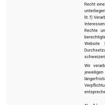
Recht eine
unterliegen
lit. f) Ve
Interessen
Rechte un
berechtig
Website b
Durchset
schweizeri
Wir verar
jeweilige
längerfris
Verpflicht
entspreche