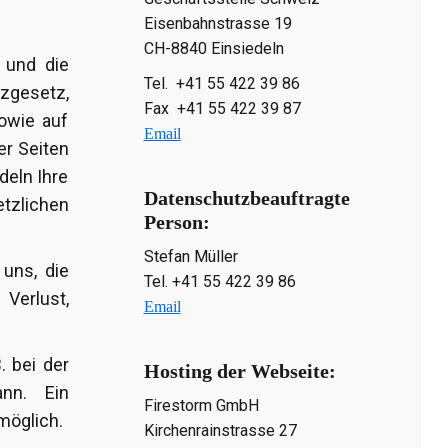
Eisenbahnstrasse 19
CH-8840 Einsiedeln
 und die
Tel. +41 55 422 39 86
zgesetz,
Fax +41 55 422 39 87
owie auf
Email
er Seiten
deln Ihre
Datenschutzbeauftragte
tzlichen
Person:
Stefan Müller
uns, die
Tel. +41 55 422 39 86
Verlust,
Email
. bei der
Hosting der Webseite:
ann. Ein
Firestorm GmbH
möglich.
Kirchenrainstrasse 27