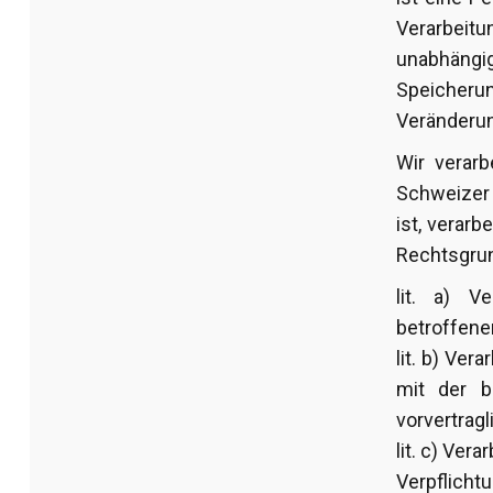
Verarbeit
unabhängig
Speicher
Veränderun
Wir verar
Schweizer
ist, verar
Rechtsgrun
lit. a) V
betroffene
lit. b) Ve
mit der b
vorvertrag
lit. c) Ver
Verpflicht