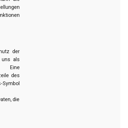
tellungen
unktionen
hutz der
n uns als
g. Eine
eile des
ss-Symbol
aten, die