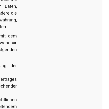
n Daten,
dere die
ahrung,
ten.
 mit dem
nwendbar
folgenden
gung der
Vertrages
echender
chtlichen
eltendem