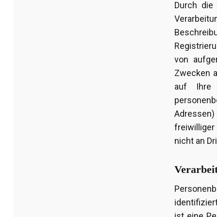
Durch die
Verarbei
Beschreib
Registrier
von aufge
Zwecken au
auf Ihre
personenb
Adressen)
freiwillig
nicht an Dr
Verarbei
Personenb
identifizie
ist eine P