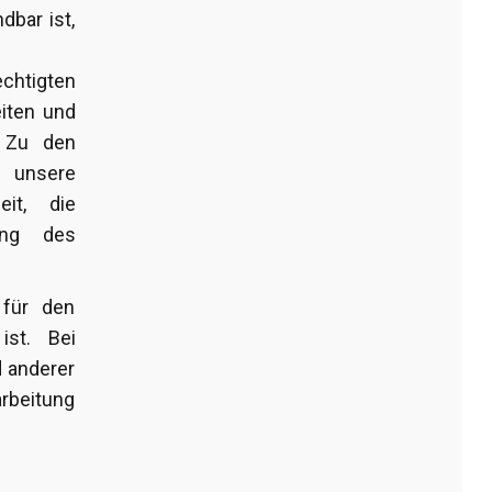
bar ist,
echtigten
eiten und
. Zu den
, unsere
eit, die
ung des
 für den
ist. Bei
d anderer
rbeitung