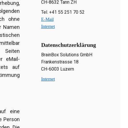
CH-8632 Tann ZH
rhebung,
lgenden
Tel. +41 55 251 70 52
ich ohne
E-Mail
Internet
er Namen
stischen
ittelbar
Datenschutzerklärung
 Seiten
BrainBox Solutions GmbH
r eMail-
Frankenstrasse 18
tets auf
CH-6003 Luzern
ustimmung
Internet
auf eine
ne Person
rden. Die