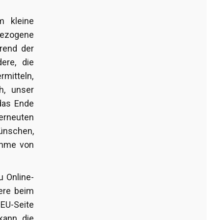
m kleine
bezogene
rend der
ere, die
mitteln,
h, unser
das Ende
erneuten
wünschen,
nahme von
 Online-
dere beim
 EU-Seite
kann die