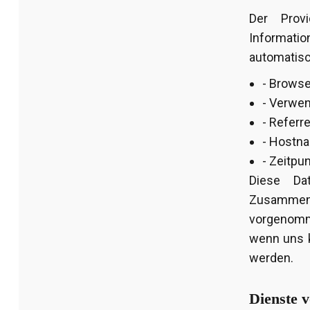
Der Prov
Informati
automatisch
- Browse
- Verwe
- Referr
- Hostn
- Zeitpu
Diese Da
Zusammenf
vorgenomme
wenn uns k
werden.
Dienste v