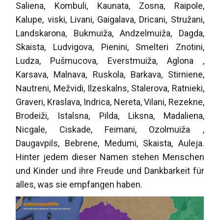
Saliena, Kombuli, Kaunata, Zosna, Raipole,
Kalupe, viski, Livani, Gaigalava, Dricani, Stružani,
Landskarona, Bukmuiža, Andzelmuiža, Dagda,
Skaista, Ludvigova, Pienini, Smelteri Znotini,
Ludza, Pušmucova, Everstmuiža, Aglona ,
Karsava, Malnava, Ruskola, Barkava, Stirniene,
Nautreni, Mežvidi, Ilzeskalns, Stalerova, Ratnieki,
Graveri, Kraslava, Indrica, Nereta, Vilani, Rezekne,
Brodeiži, Istalsna, Pilda, Liksna, Madaliena,
Nicgale, Ciskade, Feimani, Ozolmuiža ,
Daugavpils, Bebrene, Medumi, Skaista, Auleja.
Hinter jedem dieser Namen stehen Menschen
und Kinder und ihre Freude und Dankbarkeit für
alles, was sie empfangen haben.