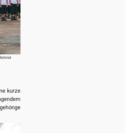
betreut
ine kurze
rängendem
ngehörige