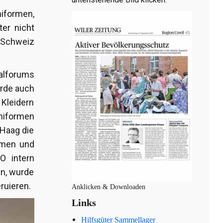
niformen,
er nicht
 Schweiz
alforums
urde auch
 Kleidern
Uniformen
 Haag die
ormen und
O intern
en, wurde
ruieren.
Anklicken & Downloaden
Links
Hilfsgüter Sammellager