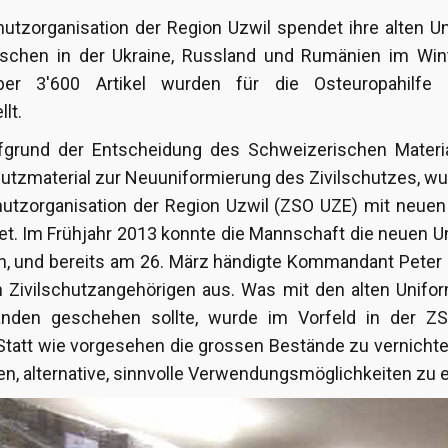
chutzorganisation der Region Uzwil spendet ihre alten U
schen in der Ukraine, Russland und Rumänien im Wint
Über 3'600 Artikel wurden für die Osteuropahilfe
lt.
fgrund der Entscheidung des Schweizerischen Materi
chutzmaterial zur Neuuniformierung des Zivilschutzes, w
chutzorganisation der Region Uzwil (ZSO UZE) mit neuen
et. Im Frühjahr 2013 konnte die Mannschaft die neuen 
n, und bereits am 26. März händigte Kommandant Peter
n Zivilschutzangehörigen aus. Was mit den alten Unif
änden geschehen sollte, wurde im Vorfeld in der ZS
. Statt wie vorgesehen die grossen Bestände zu vernicht
n, alternative, sinnvolle Verwendungsmöglichkeiten zu e