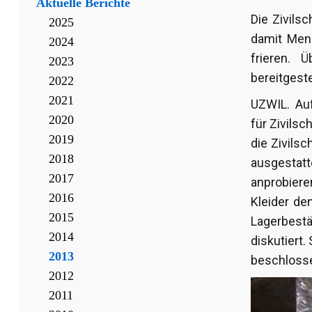
Aktuelle Berichte
Die Zivils
2025
damit Men
2024
frieren. 
2023
bereitgestel
2022
2021
UZWIL. Au
2020
für Zivils
2019
die Zivils
2018
ausgestatt
2017
anprobiere
2016
Kleider de
2015
Lagerbest
2014
diskutiert
2013
beschlosse
2012
2011