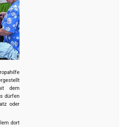
ropahilfe
rgestellt
mit dem
es dürfen
atz oder
llem dort