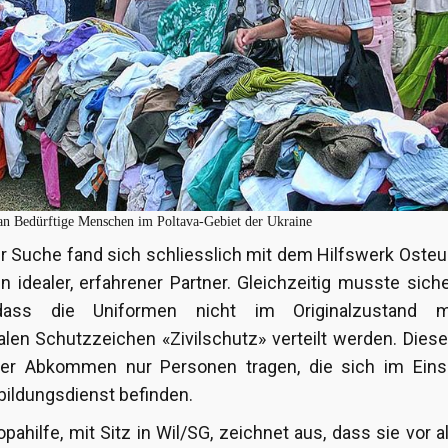
an Bedürftige Menschen im Poltava-Gebiet der Ukraine
r Suche fand sich schliesslich mit dem Hilfswerk Osteu
n idealer, erfahrener Partner. Gleichzeitig musste siche
dass die Uniformen nicht im Originalzustand 
nalen Schutzzeichen «Zivilschutz» verteilt werden. Dies
er Abkommen nur Personen tragen, die sich im Eins
ildungsdienst befinden.
pahilfe, mit Sitz in Wil/SG, zeichnet aus, dass sie vor a