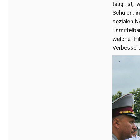
tätig ist,
Schulen, i
sozialen N
unmittelba
welche Hil
Verbesseru