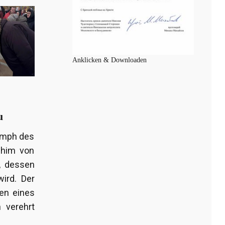
Anklicken & Downloaden
u
iumph des
phim von
, dessen
ird. Der
en eines
 verehrt