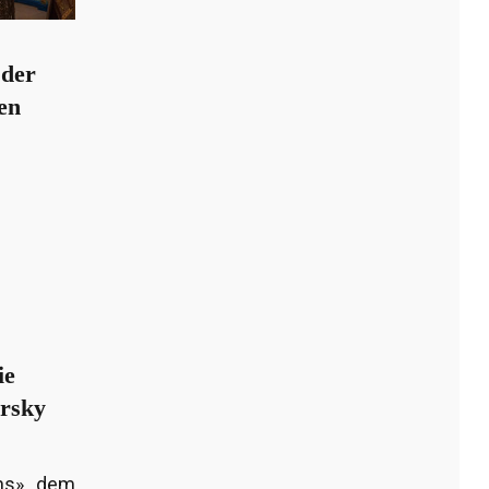
 der
en
ie
arsky
ens» dem