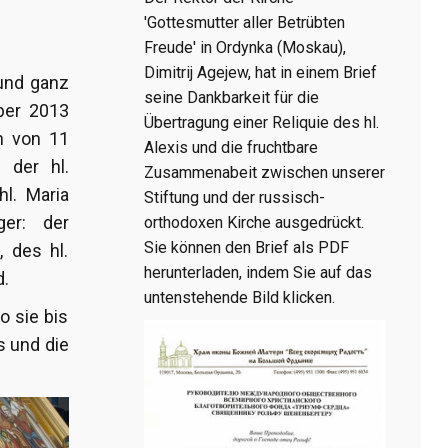
'Gottesmutter aller Betrübten
Freude' in Ordynka (Moskau),
Dimitrij Agejew, hat in einem Brief
 und ganz
seine Dankbarkeit für die
ber 2013
Übertragung einer Reliquie des hl.
n von 11
Alexis und die fruchtbare
l der hl.
Zusammenabeit zwischen unserer
l. Maria
Stiftung und der russisch-
ger: der
orthodoxen Kirche ausgedrückt.
Sie können den Brief als PDF
 des hl.
herunterladen, indem Sie auf das
d.
untenstehende Bild klicken.
o sie bis
s und die