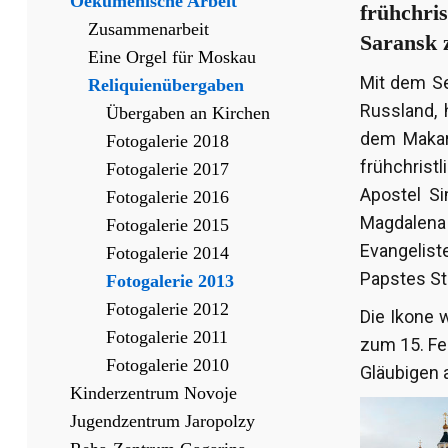
Oekumenische Arbeit
frühchri
Zusammenarbeit
Saransk z
Eine Orgel für Moskau
Mit dem Se
Reliquienübergaben
Russland,
Übergaben an Kirchen
dem Makaro
Fotogalerie 2018
frühchrist
Fotogalerie 2017
Apostel S
Fotogalerie 2016
Magdalena
Fotogalerie 2015
Evangelis
Fotogalerie 2014
Papstes Ste
Fotogalerie 2013
Fotogalerie 2012
Die Ikone 
Fotogalerie 2011
zum 15. Fe
Fotogalerie 2010
Gläubigen 
Kinderzentrum Novoje
Jugendzentrum Jaropolzy