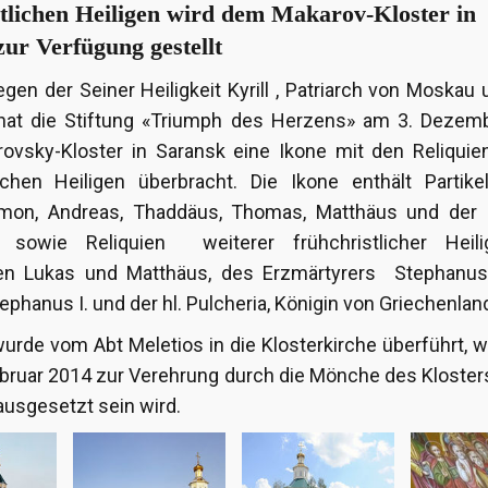
stlichen Heiligen wird dem Makarov-Kloster in
ur Verfügung gestellt
gen der Seiner Heiligkeit Kyrill , Patriarch von Moskau
 hat die Stiftung «Triumph des Herzens» am 3. Dezem
vsky-Kloster in Saransk eine Ikone mit den Reliquie
lichen Heiligen überbracht. Die Ikone enthält Partike
imon, Andreas, Thaddäus, Thomas, Matthäus und der h
 sowie Reliquien weiterer frühchristlicher Heili
ten Lukas und Matthäus, des Erzmärtyrers Stephanus,
phanus I. und der hl. Pulcheria, Königin von Griechenlan
wurde vom Abt Meletios in die Klosterkirche überführt, w
bruar 2014 zur Verehrung durch die Mönche des Kloster
ausgesetzt sein wird.