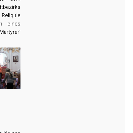
dtbezirks
 Reliquie
n eines
ärtyrer'