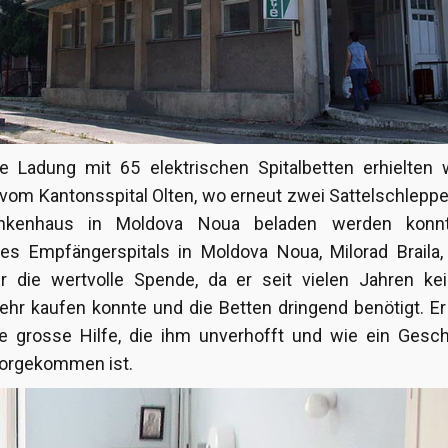
e Ladung mit 65 elektrischen Spitalbetten erhielten 
om Kantonsspital Olten, wo erneut zwei Sattelschleppe
ankenhaus in Moldova Noua beladen werden konn
es Empfängerspitals in Moldova Noua, Milorad Braila,
r die wertvolle Spende, da er seit vielen Jahren ke
ehr kaufen konnte und die Betten dringend benötigt. E
ie grosse Hilfe, die ihm unverhofft und wie ein Gesc
orgekommen ist.