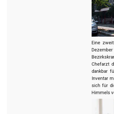
Eine zweit
Dezember v
Bezirkskr
Chefarzt d
dankbar fü
Inventar m
sich für d
Himmels v