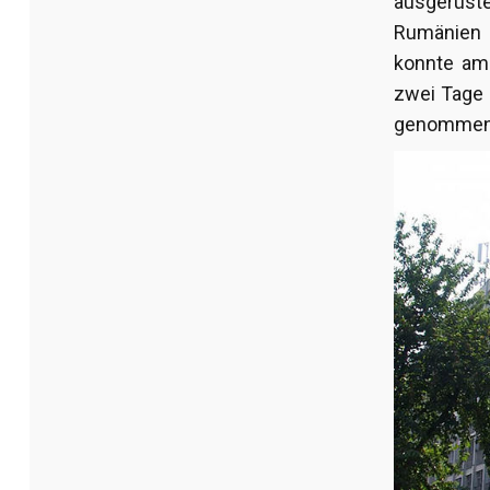
ausgerüste
Rumänien 
konnte am
zwei Tage 
genommen