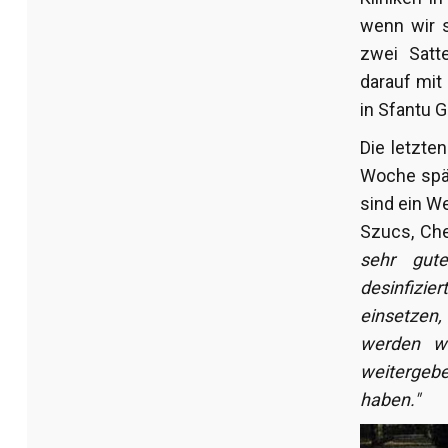
wenn wir s
zwei Satt
darauf mit
in Sfantu 
Die letzte
Woche spät
sind ein We
Szucs, Che
sehr gut
desinfizie
einsetzen,
werden wi
weitergebe
haben."