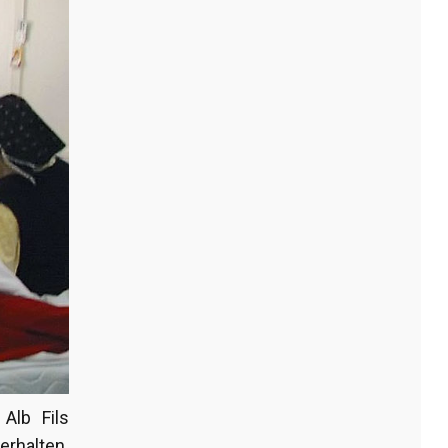
 Alb Fils
erhalten,