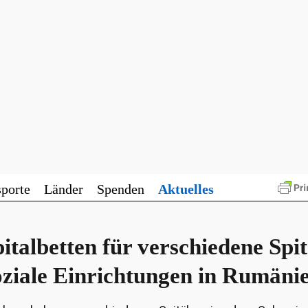
sporte
Länder
Spenden
Aktuelles
italbetten für verschiedene Spit
oziale Einrichtungen in Rumäni