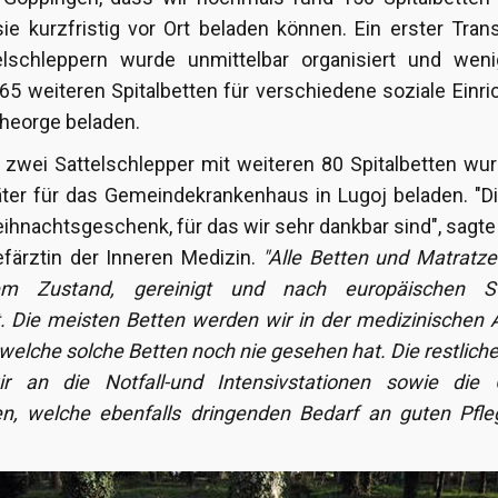
ie kurzfristig vor Ort beladen können. Ein erster Tran
elschleppern wurde unmittelbar organisiert und wen
 65 weiteren Spitalbetten für verschiedene soziale Einr
Gheorge beladen.
n zwei Sattelschlepper mit weiteren 80 Spitalbetten wu
er für das Gemeindekrankenhaus in Lugoj beladen. "Di
ihnachtsgeschenk, für das wir sehr dankbar sind", sagte 
färztin der Inneren Medizin.
"Alle Betten und Matratze
em Zustand, gereinigt und nach europäischen St
rt. Die meisten Betten werden wir in der medizinischen 
 welche solche Betten noch nie gesehen hat. Die restlich
r an die Notfall-und Intensivstationen sowie die C
n, welche ebenfalls dringenden Bedarf an guten Pfle