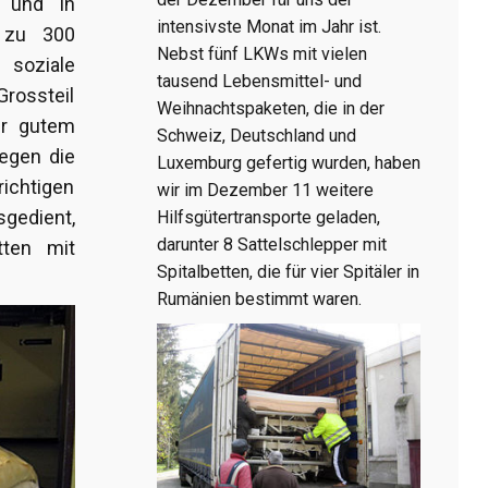
 und in
intensivste Monat im Jahr ist.
g zu 300
Nebst fünf LKWs mit vielen
 soziale
tausend Lebensmittel- und
Grossteil
Weihnachtspaketen, die in der
hr gutem
Schweiz, Deutschland und
iegen die
Luxemburg gefertig wurden, haben
richtigen
wir im Dezember 11 weitere
sgedient,
Hilfsgütertransporte geladen,
darunter 8 Sattelschlepper mit
tten mit
Spitalbetten, die für vier Spitäler in
Rumänien bestimmt waren.