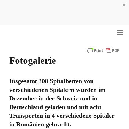
Fotogalerie
Insgesamt 300 Spitalbetten von
verschiedenen Spitälern wurden im
Dezember in der Schweiz und in
Deutschland geladen und mit acht
Transporten in 4 verschiedene Spitäler
in Rumänien gebracht.