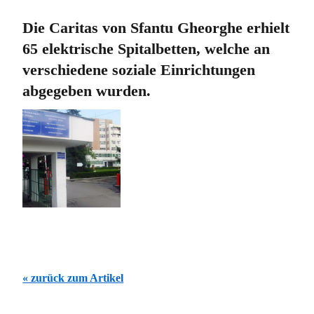
Die Caritas von Sfantu Gheorghe erhielt
65 elektrische Spitalbetten, welche an
verschiedene soziale Einrichtungen
abgegeben wurden.
« zurück zum Artikel